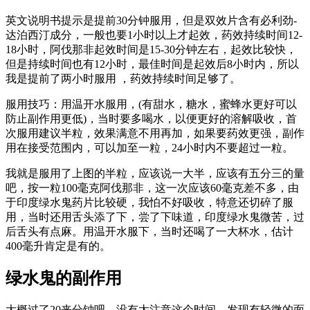
英文说明书提示是提前30分钟服用，但是双效片含有必利劲-
达泊西汀成分，一般也要1小时以上才起效，药效持续时间12-
18小时，阿伐那非起效时间是15-30分钟左右，起效比较快，
但是持续时间也有12小时，最佳时间是起效后8小时内，所以
我是提前了两小时服用 ，药效持续时间足够了。
服用技巧：用温开水服用，(有甜水，糖水，蜜蜂水更好可以
防止副作用更低)，当时要多喝水，以便更好的溶解吸收，首
次服用建议半粒，效果满意不用再加，如果要药效更强，副作
用在接受范围内，可以加至一粒，24小时内不要超过一粒。
我就是服用了上图的半粒，应该说一大半，应该有五分三的量
吧，按一粒100毫克阿伐那非，这一次应该60毫克差不多，由
于印度绿水鬼药片比较硬，我怕不好吸收，特意还切碎了服
用，当时还用舌头添了下，尝了下味道，印度绿水鬼微苦，过
后舌头有点麻。用温开水服下，当时还喝了一大杯水，估计
400毫升肯定是有的。
绿水鬼的副作用
大概过了20来分钟吧，没有太注意这个时间，发现有轻微的面