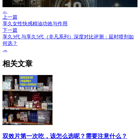
←
上一篇
享久女性快感精油功效与作用
下一篇
享久3代 与享久5代（非凡系列）深度对比评测：延时喷剂如
何选？
→
相关文章
双效片第一次吃，该怎么选呢？需要注意什么？