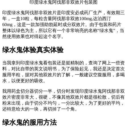
印度绿水鬼阿伐那非双效片包装图
印度绿水鬼阿伐那非双效片是印度安必成药厂生产，有效期三
年，一盒10粒，每粒含量阿伐那非双效100mg,达泊西汀
60mg，这是一款加强助勃延时成分双效片。由于包装和药片
整体以绿色为主，所以它有一个非常响亮的名称“绿水鬼”，当
然使用效果也对得起这个名字。
绿水鬼体验真实体验
当我拿到印度绿水鬼看包装还是挺精制的，查询了网上一些资
料，对比自带的英文说明书，为了保险起见，我还是决定首次
服用半粒，据对其他双效片的了解，一般建议空腹服用，多喝
水，以便更好的吸收。
我用药盒切分器切分一半，切分时发现印度绿水鬼阿伐那非双
效片密度非常大，很硬，不像其他双效片都是很松散，切后有
粉末出现，由于切分不均匀，一分比较大，为了更好的平均，
还特意给大的一块，再切掉了一个角。
绿水鬼的服用方法