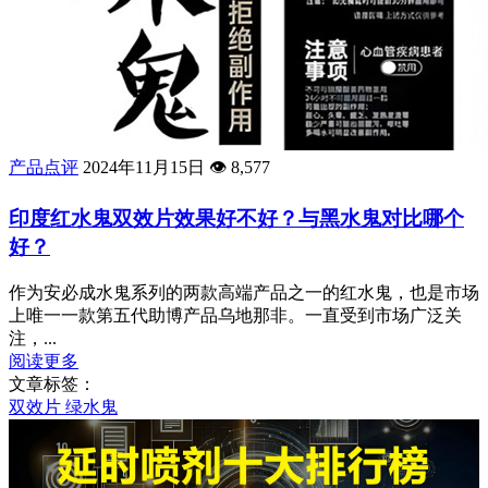
产品点评
2024年11月15日
👁️
8,577
印度红水鬼双效片效果好不好？与黑水鬼对比哪个
好？
作为安必成水鬼系列的两款高端产品之一的红水鬼，也是市场
上唯一一款第五代助博产品乌地那非。一直受到市场广泛关
注，...
阅读更多
文章标签：
双效片
绿水鬼