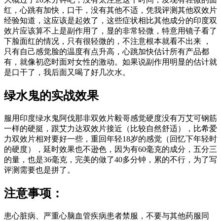
红，心跳有加快，口干，没有其他不适，凭我评测其他双效片
经验知道，这应该是起效了，这些症状相比其他成分的印度双
效片应该算不上是副作用了，显的非常轻微，特意用镜子看了
下脸面红的情况，只有很轻微的，不注意根本就看不出来 ，
只有自己感觉脸的温度有点升高，心跳加快估计所有产品都
有，就像初恋时面对女性的激动。如果说副作用明显的估计就
是口干了，我后面又喝了好几次水。
绿水鬼的实战效果
服用印度绿水鬼阿伐那非双效片毅哥感觉硬度没有万艾可钢筋
一样的硬挺，跟艾力达双效片接近（比较自然舒适），比希爱
力双效片相对要好一些，重回年轻18岁的感觉（回忆下年轻时
的硬度），延时效果也不逊色，因为有60毫克的成分，五分三
的量，也是36毫克，完美的做了40多分钟，累的不行，为了写
评测需要也是拼了。
注意事项：
患心脏病、严重心脑血管疾病患者禁服，不要与其他药服同