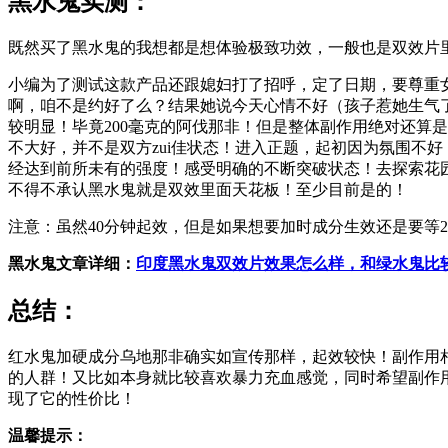
黑水鬼实测：
既然买了黑水鬼的我想都是想体验极致功效，一般也是双效片
小编为了测试这款产品还跟媳妇打了招呼，定了日期，要尊重
啊，咱不是约好了么？结果她说今天心情不好（孩子惹她生气
较明显！毕竟200毫克的阿伐那非！但是整体副作用绝对还算
不大好，并不是双方zui佳状态！进入正题，起初因为氛围不
经达到前所未有的强度！感受明确的不断突破状态！去探索花
不得不承认黑水鬼就是双效里面天花板！至少目前是的！
注意：虽然40分钟起效，但是如果想要加时成分生效还是要等
黑水鬼文章详细：
印度黑水鬼双效片效果怎么样，和绿水鬼比
总结：
红水鬼加硬成分乌地那非确实如宣传那样，起效较快！副作用
的人群！又比如本身就比较喜欢暴力充血感觉，同时希望副作
现了它的性价比！
温馨提示：