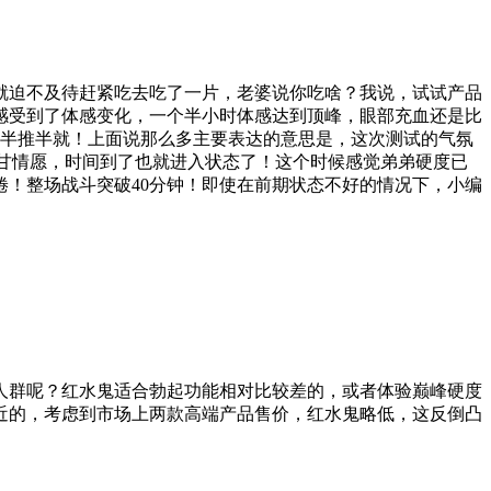
就迫不及待赶紧吃去吃了一片，老婆说你吃啥？我说，试试产品
感受到了体感变化，一个半小时体感达到顶峰，眼部充血还是比
才半推半就！上面说那么多主要表达的意思是，这次测试的气氛
心甘情愿，时间到了也就进入状态了！这个时候感觉弟弟硬度已
！整场战斗突破40分钟！即使在前期状态不好的情况下，小编
人群呢？红水鬼适合勃起功能相对比较差的，或者体验巅峰硬度
近的，考虑到市场上两款高端产品售价，红水鬼略低，这反倒凸