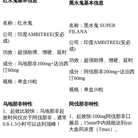
红水鬼基本信息
黑水鬼基本信息
名称：红水鬼
名称：黑水鬼 SUPER
FILANA
公司：印度AMBITREE(安必
成)
公司：印度AMBITREE(安必
成)
功效：超强助博、增硬、延时
功效：超强助博、增硬、延时
成分：乌地那非100mg+
达泊西
汀
60mg
成分：阿伐那非200mg+达泊西
汀60mg
规格：单盒10粒
规格：单盒10粒
乌地那非特性
阿伐那非特性
1、起效比较快：乌地那非起
1、起效快:100mg阿伐那非口
效时间仅次于阿伐那非，通常
服后，15min中内就能达到zui
0.8-1.3小时可以达到顶峰！
大血药浓度（Tmax）。