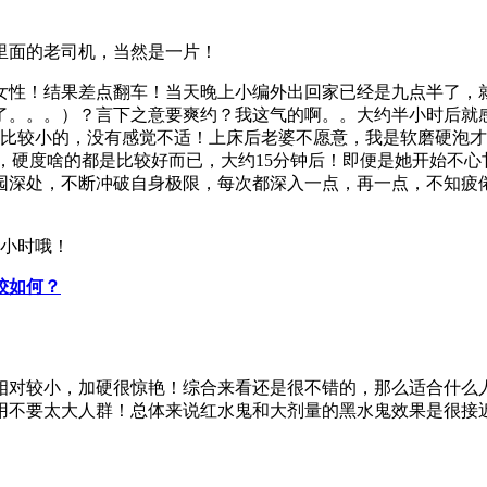
里面的老司机，当然是一片！
女性！结果差点翻车！当天晚上小编外出回家已经是九点半了，
了。。。）？言下之意要爽约？我这气的啊。。大约半小时后就
是比较小的，没有感觉不适！上床后老婆不愿意，我是软磨硬泡
好，硬度啥的都是比较好而已，大约15分钟后！即便是她开始不
园深处，不断冲破自身极限，每次都深入一点，再一点，不知疲倦
2小时哦！
较如何？
相对较小，加硬很惊艳！综合来看还是很不错的，那么适合什么
用不要太大人群！总体来说红水鬼和大剂量的黑水鬼效果是很接