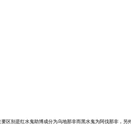
推出！主要区别是红水鬼助博成分为乌地那非而黑水鬼为阿伐那非，