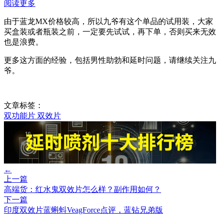
阅读更多
由于蓝龙MX价格较高，所以九爷有这个单品的试用装，大家
买盒装或者瓶装之前，一定要先试试，再下单，否则买来无效
也是浪费。
更多这方面的经验，包括男性助勃和延时问题，请继续关注九
爷。
文章标签：
双功能片
双效片
←
上一篇
高端货：红水鬼双效片怎么样？副作用如何？
下一篇
印度双效片蓝蝌蚪VeagForce点评，蓝钻兄弟版
→