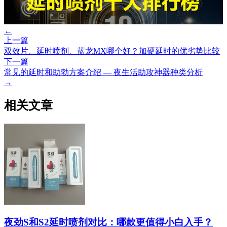
←
上一篇
双效片、延时喷剂、蓝龙MX哪个好？加硬延时的优劣势比较
下一篇
常见的延时和助勃方案介绍 — 夜生活助攻神器种类分析
→
相关文章
夜劲S和S2延时喷剂对比：哪款更值得小白入手？