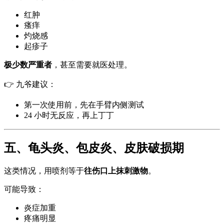
红肿
瘙痒
灼烧感
起疹子
极少数严重者
，甚至需要就医处理。
👉 九爷建议：
第一次使用前，先在手臂内侧测试
24 小时无反应，再上丁丁
五、龟头炎、包皮炎、皮肤破损期
这类情况，用喷剂等于
往伤口上抹刺激物
。
可能导致：
炎症加重
疼痛明显