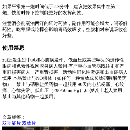
如果平常第一炮时间低于2-3分钟，建议把效果集中在第二
炮。快射时停下控制能更好的发挥药效。
注意酒会削弱泊西汀的延时药效，副作用可能会增大，喝茶解
药性。吃荤腥或吃撑会影响胃药效吸收，空腹相对来说吸收会
好些。
使用禁忌
zui近发生过中风和心脏病发作、低血压或某些罕见的遗传性
眼病和色素性视网膜炎病人禁用 有严重心血管病既往史和严
重肝损害病人、严重肾损害、活动性消化性溃疡和出血症病人
慎用 本品禁止与NO供体（如任何一种短效或长效硝酸酯类药
物），禁止与硝酸盐类药物一起服用 90天内心肌梗塞、心绞
痛、心律失常、低血压（<90/50mmHg）,65岁以上老人禁用
禁止与其他药物一起服用。
文章标签：
双功能片
双效片