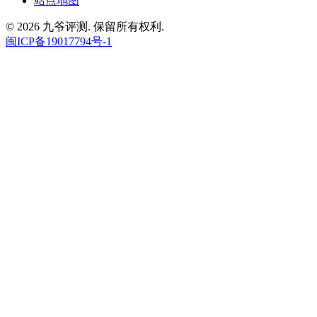
快速链接
产品库
用户报告
专业评测
分享体验
标签云
帮助中心
隐私政策
使用条款
联系我们
站点地图
© 2026 九爷评测. 保留所有权利.
闽ICP备19017794号-1