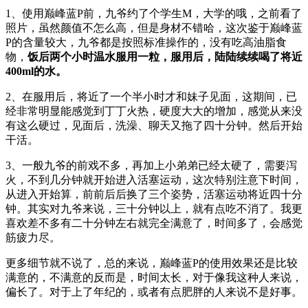
1、使用巅峰蓝P前，九爷约了个学生M，大学的哦，之前看了
照片，虽然颜值不怎么高，但是身材不错哈，这次鉴于巅峰蓝
P的含量较大，九爷都是按照标准操作的，没有吃高油脂食
物，
饭后两个小时温水服用一粒，服用后，陆陆续续喝了将近
400ml的水。
2、在服用后，将近了一个半小时才和妹子见面，这期间，已
经非常明显能感觉到丁丁火热，硬度大大的增加，感觉从来没
有这么硬过，见面后，洗澡、聊天又拖了四十分钟。然后开始
干活。
3、一般九爷的前戏不多，再加上小弟弟已经太硬了，需要泻
火，不到几分钟就开始进入活塞运动，这次特别注意下时间，
从进入开始算，前前后后换了三个姿势，活塞运动将近四十分
钟。其实对九爷来说，三十分钟以上，就有点吃不消了。我更
喜欢差不多有二十分钟左右就完全满意了，时间多了，会感觉
筋疲力尽。
更多细节就不说了，总的来说，巅峰蓝P的使用效果还是比较
满意的，不满意的反而是，时间太长，对于像我这种人来说，
偏长了。对于上了年纪的，或者有点肥胖的人来说不是好事。