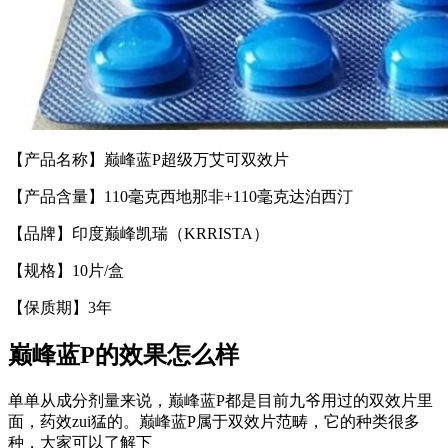
【产品名称】巅峰蓝P超级万艾可双效片
【产品含量】110毫克西地那非+110毫克达泊西汀
【品牌】印度巅峰凯瑞（KRRISTA）
【规格】10片/盒
【保质期】3年
巅峰蓝P的效果怎么样
单单从成分剂量来说，巅峰蓝P都是目前九爷用过的双效片里
面，药效zui猛的。巅峰蓝P属于双效片范畴，它的种类很多
种，大家可以了解下