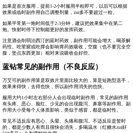
如果是首次服用，提前1-2小时服用半粒即可，以后可以根据
效果或临时副作用自己调整剂量，zui多不要超过一粒。
如果平常第一炮时间低于2-3分钟，建议把效果集中在第二
炮。快射时停下控制能更好的发挥药效。
注意酒会削弱泊西汀的延时药效，副作用可能会增大，喝茶解
药性。吃荤腥或吃撑会影响胃药效吸收，空腹（也不要完全空
腹，垫点东西更加）相对来说吸收会好些。
蓝钻常见的副作用（不良反应）
万艾可的副作用算是双效片里面比较大的，算是短跑型选手，
效果来得快，去得也快，所以副作用消失的也快。
服用大约1小时左右部分人会出现临时副作用，常见的副作用
有头疼、恶心、脸红。少见的会出现腹泻、鼻塞等副作用。副
作用大小受每个人体质影响，类似于感冒，都是临时性。
常见不适反应有恶心、头晕、头痛和腹泻。不适反应是暂时
的，都是少数人有而且很快会消失，多喝温水（红糖水zui好