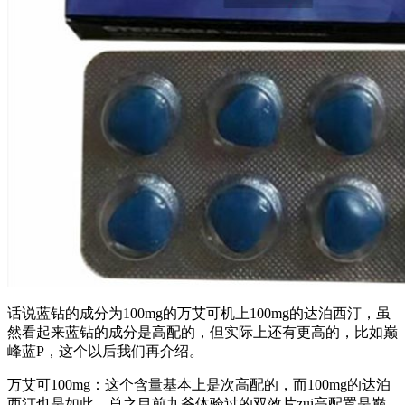
话说蓝钻的成分为100mg的万艾可机上100mg的达泊西汀，虽
然看起来蓝钻的成分是高配的，但实际上还有更高的，比如巅
峰蓝P，这个以后我们再介绍。
万艾可100mg：这个含量基本上是次高配的，而100mg的达泊
西汀也是如此，总之目前九爷体验过的双效片zui高配置是巅