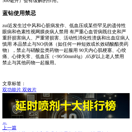
500毫升）会有缓解的作用。
蓝钻使用禁忌
zui近发生过中风和心脏病发作、低血压或某些罕见的遗传性
眼病和色素性视网膜炎病人禁用 有严重心血管病既往史和严
重肝损害病人、严重肾损害、活动性消化性溃疡和出血症病人
慎用 本品禁止与NO供体（如任何一种短效或长效硝酸酯类药
物），禁止与硝酸盐类药物一起服用 90天内心肌梗塞、心绞
痛、心律失常、低血压（<90/50mmHg）,65岁以上老人禁用
禁止与其他药物一起服用。
文章标签：
双功能片
双效片
←
上一篇