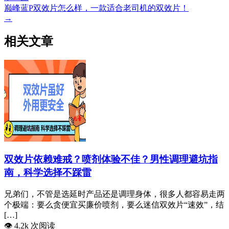
巅峰蓝P双效片怎么样，一款适合老司机的双效片！
→
相关文章
双效片依赖难戒？喷剂体验不佳？男性调理避坑指
南，科学选择不踩雷
兄弟们，不管是选延时产品还是调理身体，很多人都容易走两
个极端：要么贪便宜买廉价喷剂，要么迷信双效片“速效”，结
[…]
👁️
4.2k 次阅读