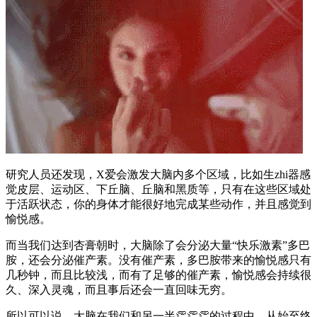
研究人员还发现，X爱会激发大脑内多个区域，比如生zhi器感
觉皮层、运动区、下丘脑、丘脑和黑质等，只有在这些区域处
于活跃状态，你的身体才能很好地完成某些动作，并且感觉到
愉悦感。
而当我们达到杏膏朝时，大脑除了会分泌大量“快乐激素”多巴
胺，还会分泌催产素。没有催产素，多巴胺带来的愉悦感只有
几秒钟，而且比较浅，而有了足够的催产素，愉悦感会持续很
久、深入灵魂，而且事后还会一直回味无穷。
所以可以说，大脑在我们和另一半👏👏👏的过程中，从始至终