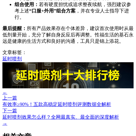
组合使用：
若有硬度担忧或追求整夜续航，强烈建议参
考上述
“口服+外用”组合方案
，并在专业人士指导下进
行。
最后提醒：
所有产品效果存在个体差异，建议首次使用时从最
低剂量开始，充分了解自身反应后再调整。性福生活的基石永
远是健康的生活方式和良好的沟通，工具只是锦上添花。
文章标签：
延时喷剂
←
上一篇
有效率≥90%！五款高稳定延时喷剂评测数据全解析
下一篇
延时喷剂效果怎么样？全网最真实、最全面的深度解析
→