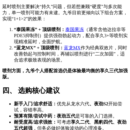
延时喷剂主要解决“持久”问题，但若想兼顾“硬度”与多次能
力，单一喷剂可能力有未逮。九爷目前更倾向以下组合方案，
实现“1+1>2”的效果：
“泰国果冻” + 顶级喷剂：
泰国果冻
（通常含他达拉非等
PDE5抑制剂）提供强劲勃起动力，配合享久3+等喷剂实
现精准延时，全面护航。
“蓝龙MX” + 顶级喷剂：
蓝龙MX
作为经典双效片，同时
改善勃起与控制时间，再辅以喷剂进行“二次加固”，适
合追求极致表现的场景。
喷剂方面，九爷个人搭配首选仍是体验最均衡的享久三代加强
版。
四、 选购核心建议
新手入门/追求舒适：
优先从龙水六代
、夜劲S2
开始尝
试，容错率高。
预算有限/尝试中药：
夜劲五代
是可靠的入门选择。
耐受度高/追求强效：
可考虑
享久二代
、
黑豹四代、夜劲
五代超强
，但务必做好体验波动的心理准备。