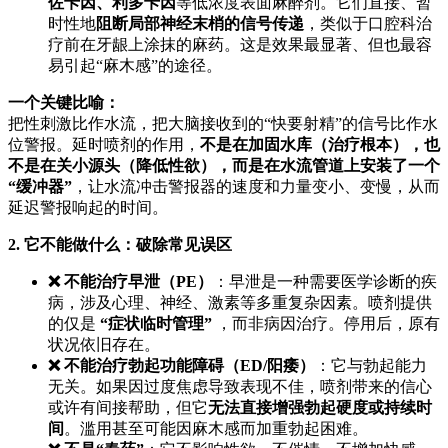
佐卡因、利多卡因
等低浓度表面麻醉剂。它们直接、暂
时性地
阻断局部神经末梢的信号传递
，类似于口腔科治
疗前在牙龈上涂抹的麻药。这是效果最显著、但也最容
易引起“麻木感”的途径。
一个关键比喻：
把性刺激比作水流，把大脑接收到的“快要射精”的信号比作水
位警报。延时喷剂的作用，
不是在加固水库（治疗根本），也
不是在关小源头（降低性欲），而是在水流管道上安装了一个
“缓冲器”
，让水流冲击警报器的速度和力量变小、变慢，从而
延迟警报响起的时间。
2. 它不能做什么：破除常见误区
❌ 不能治疗早泄（PE）
：早泄是一种需要医学诊断的疾
病，涉及心理、神经、激素等多重复杂因素。喷剂提供
的仅是
“症状临时管理”
，而非病因治疗。停用后，原有
状况依旧存在。
❌ 不能治疗勃起功能障碍（ED/阳痿）
：它与勃起能力
无关。如果因过度焦虑导致表现不佳，喷剂带来的信心
或许有间接帮助，但它
无法直接增强勃起硬度或持续时
间
。滥用甚至可能因麻木感而加重勃起困难。