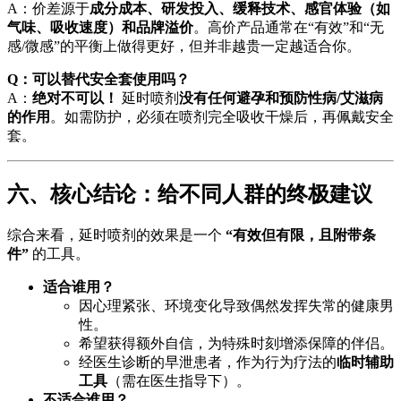
A：价差源于
成分成本、研发投入、缓释技术、感官体验（如
气味、吸收速度）和品牌溢价
。高价产品通常在“有效”和“无
感/微感”的平衡上做得更好，但并非越贵一定越适合你。
Q：可以替代安全套使用吗？
A：
绝对不可以！
延时喷剂
没有任何避孕和预防性病/艾滋病
的作用
。如需防护，必须在喷剂完全吸收干燥后，再佩戴安全
套。
六、核心结论：给不同人群的终极建议
综合来看，延时喷剂的效果是一个
“有效但有限，且附带条
件”
的工具。
适合谁用？
因心理紧张、环境变化导致偶然发挥失常的健康男
性。
希望获得额外自信，为特殊时刻增添保障的伴侣。
经医生诊断的早泄患者，作为行为疗法的
临时辅助
工具
（需在医生指导下）。
不适合谁用？