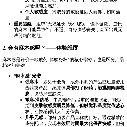
风险也随之增加。
个人敏感度
：对成分的敏感度因人而异，如同酒
量。
重要提醒
：追求“无限延长”既不现实，也不健康。过长
的麻木可能导致伴侣不适、自身快感丧失，甚至出现无
法射精的尴尬。
2. 会有麻木感吗？——体验维度
麻木感是评价一款喷剂“体验好坏”的核心指标，也是区分产品
档次的关键。
“麻木感”光谱
：
强麻木
：多见于低价、成分不明的产品或过量使用
西药类产品。感觉像
局部打了麻药，触摸如隔厚橡
胶
，快感严重缺失。
微麻/温热感
：中高端产品追求的理想状态。能感
觉到
皮肤敏感度明显降低，但触觉和温度觉依然存
在
，性快感得以大部分保留。
几乎无感
：部分顶级产品宣称的目标。通过精准的
成分配比，实现
有效延时而最大化保留快感
，但价