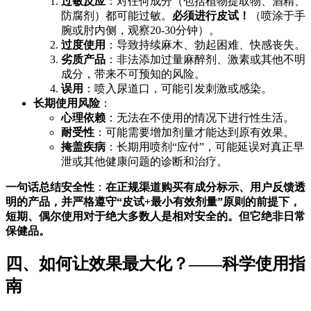
过敏反应
：对任何成分（包括植物提取物、酒精、
防腐剂）都可能过敏。
必须进行皮试！
（喷涂于手
腕或肘内侧，观察20-30分钟）。
过度使用
：导致持续麻木、勃起困难、快感丧失。
劣质产品
：非法添加过量麻醉剂、激素或其他不明
成分，带来不可预知的风险。
误用
：喷入尿道口，可能引发刺激或感染。
长期使用风险
：
心理依赖
：无法在不使用的情况下进行性生活。
耐受性
：可能需要增加剂量才能达到原有效果。
掩盖疾病
：长期用喷剂“应付”，可能延误对真正早
泄或其他健康问题的诊断和治疗。
一句话总结安全性
：
在正规渠道购买有成分标示、用户反馈透
明的产品，并严格遵守“皮试+最小有效剂量”原则的前提下，
短期、偶尔使用对于绝大多数人是相对安全的。但它绝非日常
保健品。
四、如何让效果最大化？——科学使用指
南