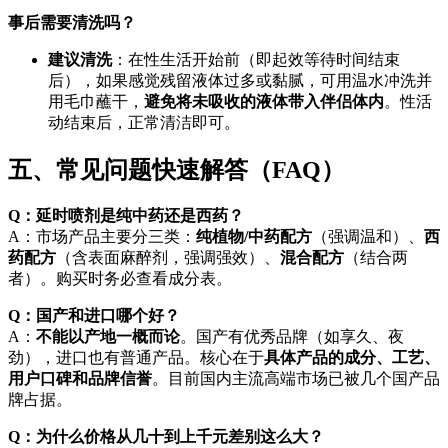
事后需要清洗吗？
建议清洗
：在性生活开始前（即起效等待时间结束
后），如果感觉残留液体过多或黏腻，可用温水冲洗并
用毛巾蘸干，
避免将未吸收的液体带入伴侣体内
。性活
动结束后，正常清洁即可。
五、常见问题快速解答（FAQ）
Q：延时喷剂是纯中药还是西药？
A：市场产品主要分三类：
纯植物/中药配方
（强调温和）、
西
药配方
（含表面麻醉剂，强调强效）、
混合配方
（结合两
者）。购买时务必查看成分表。
Q：国产和进口哪个好？
A：
不能以产地一概而论
。国产有优秀品牌（如享久、夜
劲），进口也有普通产品。核心在于
具体产品的成分、工艺、
用户口碑和品牌信誉
。目前国内主流高端市场已被几个国产品
牌占据。
Q：为什么价格从几十到上千元差别这么大？