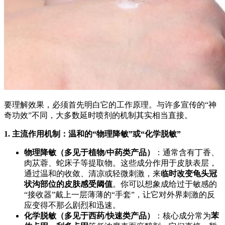
要理解效果，必须首先明白它的工作原理。与许多宣传的“神
奇功效”不同，大多数延时喷剂的机制其实相当直接。
1. 主流作用机制：温和的“物理降敏”或“化学脱敏”
物理降敏（多见于植物/中药类产品）
：通常含有丁香、
肉苁蓉、蛇床子等提取物。这些成分作用于皮肤表层，
通过温和的收敛、清凉或轻微刺激，来
临时改变龟头冠
状沟部位的皮肤感受阈值
。你可以想象成给过于敏感的
“接收器”戴上一层薄薄的“手套”，让它对外界刺激的反
应变得不那么剧烈和迅速。
化学脱敏（多见于西药/快速类产品）
：核心成分常为
苯