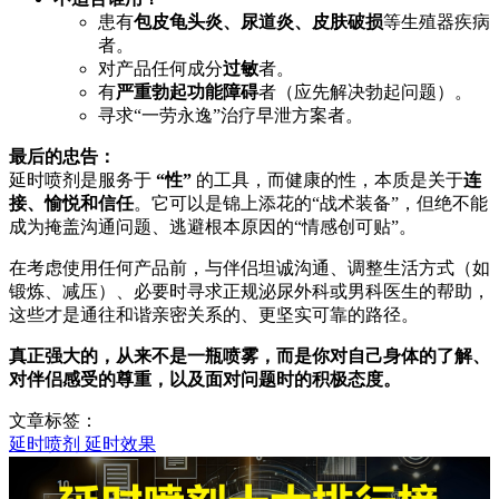
患有
包皮龟头炎、尿道炎、皮肤破损
等生殖器疾病
者。
对产品任何成分
过敏
者。
有
严重勃起功能障碍
者（应先解决勃起问题）。
寻求“一劳永逸”治疗早泄方案者。
最后的忠告：
延时喷剂是服务于
“性”
的工具，而健康的性，本质是关于
连
接、愉悦和信任
。它可以是锦上添花的“战术装备”，但绝不能
成为掩盖沟通问题、逃避根本原因的“情感创可贴”。
在考虑使用任何产品前，与伴侣坦诚沟通、调整生活方式（如
锻炼、减压）、必要时寻求正规泌尿外科或男科医生的帮助，
这些才是通往和谐亲密关系的、更坚实可靠的路径。
真正强大的，从来不是一瓶喷雾，而是你对自己身体的了解、
对伴侣感受的尊重，以及面对问题时的积极态度。
文章标签：
延时喷剂
延时效果