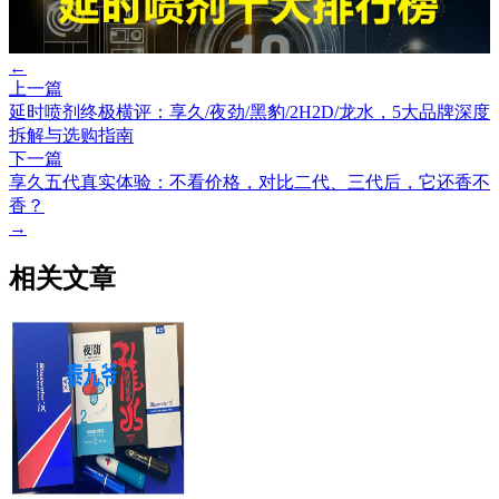
←
上一篇
延时喷剂终极横评：享久/夜劲/黑豹/2H2D/龙水，5大品牌深度
拆解与选购指南
下一篇
享久五代真实体验：不看价格，对比二代、三代后，它还香不
香？
→
相关文章