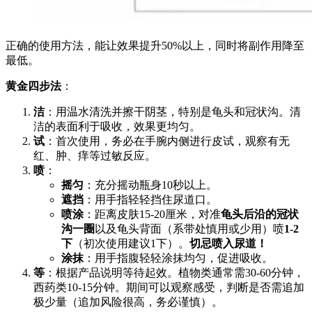
正确的使用方法，能让效果提升50%以上，同时将副作用降至
最低。
黄金四步法
：
洁
：用温水清洗并擦干阴茎，特别是龟头和冠状沟。清
洁的表面利于吸收，效果更均匀。
试
：首次使用，务必在手腕内侧进行皮试，观察有无
红、肿、痒等过敏反应。
喷
：
摇匀
：充分摇动瓶身10秒以上。
遮挡
：用手指轻轻挡住尿道口。
喷涂
：距离皮肤15-20厘米，对准
龟头后沿的冠状
沟一圈
以及龟头背面（系带处慎用或少用）喷
1-2
下
（初次使用建议1下）。
切忌喷入尿道！
涂抹
：用手指腹轻轻涂抹均匀，促进吸收。
等
：根据产品说明等待起效。植物类通常需30-60分钟，
西药类10-15分钟。期间可以观察感受，判断是否需追加
极少量（追加风险很高，务必谨慎）。