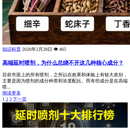
知识科普
2026年2月28日
👁️
465
高端延时喷剂，为什么总绕不开这几种核心成分？
目前市面上的所有喷剂，之所以在效果和体验上有较大差别，
主要是因为喷剂的成分种类和浓度配比。而有些成分是在高端
喷...
阅读更多
1
2
3
下一页