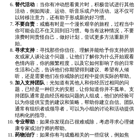
替代活动
：当你有冲动想看黄片时，积极尝试进行其他
活动，例如阅读、运动、听音乐或户外活动。这不仅可
以转移注意力，还有助于形成新的好习惯。
不要自责
：戒瘾有时是一个漫长艰辛的旅程，过程当中
你可能会忍不住又回到旧习惯。每当有这种情况，不要
浪费时间责怪自己，做好计划，尝试更多方法重新开
始。
寻求支持
：寻找那些你信任、理解并能给予你支持的朋
友或家人谈论这个问题，让他们了解你为什么开始观看
色情内容，你的频繁程度，以及它如何影响了你的日常
生活和心态，告诉他们你期望得到建议、希望有人倾
听，还是需要他们在你戒除的过程中提供实际的帮助。
加入支持团队
：光知道有其他人和你经历过相同的问
题，已经是一种巨大的安慰，让你知道你并不孤单。支
持团队通常是由经历相似问题的人组成，他们的经验可
以为你提供宝贵的建议和策略，帮助你建立自信。团队
通常有组织者或领导者，可以为小组的讨论和活动提供
结构化的指导。
专业帮助
：如果你发现自己很难戒除，考虑寻求心理健
康专家或治疗师的帮助。
药物治疗
：如果你有与成瘾相关的一些症状，例如焦