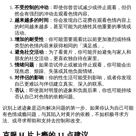
不受控制的冲动
：即使你曾尝试减少或停止观看，但仍
然会有强烈的冲动去观看色情内容。
越来越多的时间
：你会发现自己花费在观看色情内容上
的时间越来越多，甚至可能为此牺牲其他重要的事情或
活动。
增加的耐受性
：你可能需要观看比以前更加激烈或特殊
类型的色情内容来获得相同的「满足感」。
避免社交活动
：为了看黄片，你可能开始避免与家人和
朋友的社交活动，更喜欢独自待在家里。
情绪问题
：如果尝试停止或被迫停止观看，你可能会出
现焦虑、烦躁、失落或其他负面情绪。
对伴侣的影响
：你的性生活可能受到影响，或者你发现
自己更难以与伴侣建立真实、深入的联系。
否认
：即使面对明显的迹象和负面后果，你也可能持续
否认自己对色情的依赖问题。
识别上述迹象是迈向解决问题的第一步。如果你认为自己可能
有色情成瘾问题，与其陷入对黄片的依赖，不如积极寻求方
法、或寻求帮助和支持去控制和改变。
克服 H 片上瘾的 11 点建议