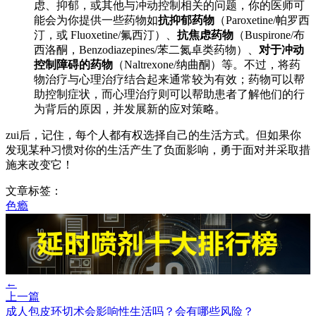
虑、抑郁，或其他与冲动控制相关的问题，你的医师可
能会为你提供一些药物如
抗抑郁药物
（Paroxetine/帕罗西
汀，或 Fluoxetine/氟西汀）、
抗焦虑药物
（Buspirone/布
西洛酮，Benzodiazepines/苯二氮卓类药物）、
对于冲动
控制障碍的药物
（Naltrexone/纳曲酮）等。不过，将药
物治疗与心理治疗结合起来通常较为有效；药物可以帮
助控制症状，而心理治疗则可以帮助患者了解他们的行
为背后的原因，并发展新的应对策略。
zui后，记住，每个人都有权选择自己的生活方式。但如果你
发现某种习惯对你的生活产生了负面影响，勇于面对并采取措
施来改变它！
文章标签：
色瘾
←
上一篇
成人包皮环切术会影响性生活吗？会有哪些风险？