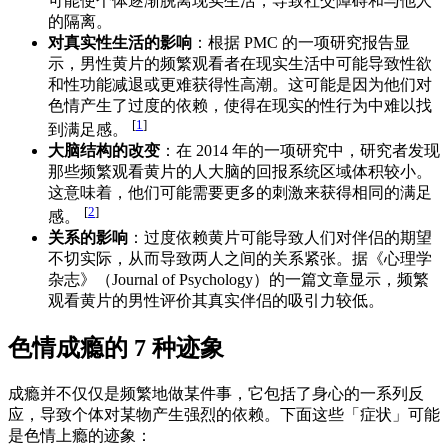
可能使个体逐渐脱离现实生活，导致社交障碍和与他人
的隔离。
对真实性生活的影响
：根据 PMC 的一项研究报告显
示，男性黄片的频繁观看者在现实生活中可能导致性欲
和性功能减退或更难获得性高潮。这可能是因为他们对
色情产生了过度的依赖，使得在现实的性行为中难以找
[
1
]
到满足感。
大脑结构的改变
：在 2014 年的一项研究中，研究者发现
那些频繁观看黄片的人大脑的回报系统区域体积较小。
这意味着，他们可能需要更多的刺激来获得相同的满足
[
2
]
感。
关系的影响
：过度依赖黄片可能导致人们对伴侣的期望
不切实际，从而导致两人之间的关系紧张。据《心理学
杂志》（Journal of Psychology）的一篇文章显示，频繁
观看黄片的男性评价其真实伴侣的吸引力较低。
色情成瘾的 7 种迹象
成瘾并不仅仅是频繁地做某件事，它包括了身心的一系列反
应，导致个体对某物产生强烈的依赖。下面这些「症状」可能
是色情上瘾的迹象：