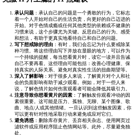
承认问题
：承认自己的问题是一个勇敢的行为，它标志
着一个人开始对自己的生活负责，向更好的自己迈进的
开始。对于色情成瘾或任何其他类型的依赖或不健康的
习惯来说，这个步骤尤为关键。反思自己的行为、感受
和想法，有助于更真实地看待自己和自己的问题。
写下想戒除的理由
：有时，我们会忘记为什么要戒除某
种习惯。将这些理由写下并放在显眼的地方，可以作为
一个持续的提醒，每当想看黄片时，读它一读并且告诫
自己不要再看。这些理由可能包括：改善心理健康、保
持真实的人际关系、避免对真实性生活的扭曲期望等。
深入了解影响
：对于很多人来说，了解黄片对个人和社
会的负面影响有助于减少观看。例如，对于一些人来
说，了解色情片如何伤害观看者可能会降低其吸引力。
注意导致你想看黄片的因素
：了解触发你观看冲动的因
素很重要。这可能是压力、孤独、无聊、某个图像、歌
曲、地点/人或其他情绪。一旦认识到这些触发因素，你
可以更有针对性地采取行动来避免或应对它们。
避免诱惑
：删除库存黄片、丢弃相关杂志、使用网页过
滤软件或应用程序阻止色情网站等。此外，尽量避免独
处。