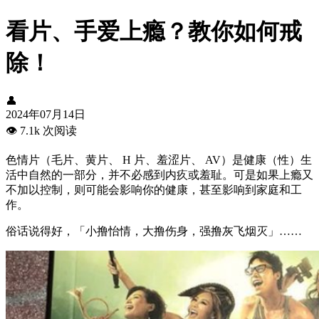
看片、手爱上瘾？教你如何戒
除！
👤
2024年07月14日
👁️
7.1k 次阅读
色情片（毛片、黄片、 H 片、羞涩片、 AV）是健康（性）生
活中自然的一部分，并不必感到内疚或羞耻。可是如果上瘾又
不加以控制，则可能会影响你的健康，甚至影响到家庭和工
作。
俗话说得好，「小撸怡情，大撸伤身，强撸灰飞烟灭」……