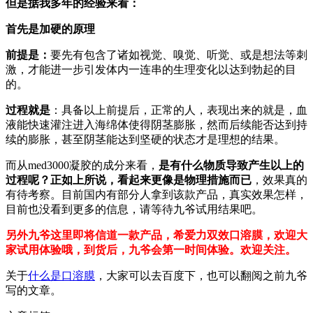
但是据我多年的经验来看：
首先是加硬的原理
前提是：
要先有包含了诸如视觉、嗅觉、听觉、或是想法等刺
激，才能进一步引发体内一连串的生理变化以达到勃起的目
的。
过程就是
：具备以上前提后，正常的人，表现出来的就是，血
液能快速灌注进入海绵体使得阴茎膨胀，然而后续能否达到持
续的膨胀，甚至阴茎能达到坚硬的状态才是理想的结果。
而从med3000凝胶的成分来看，
是有什么物质导致产生以上的
过程呢？正如上所说，看起来更像是物理措施而已
，效果真的
有待考察。目前国内有部分人拿到该款产品，真实效果怎样，
目前也没看到更多的信息，请等待九爷试用结果吧。
另外九爷这里即将信道一款产品，希爱力双效口溶膜，欢迎大
家试用体验哦，到货后，九爷会第一时间体验。欢迎关注。
关于
什么是口溶膜
，大家可以去百度下，也可以翻阅之前九爷
写的文章。