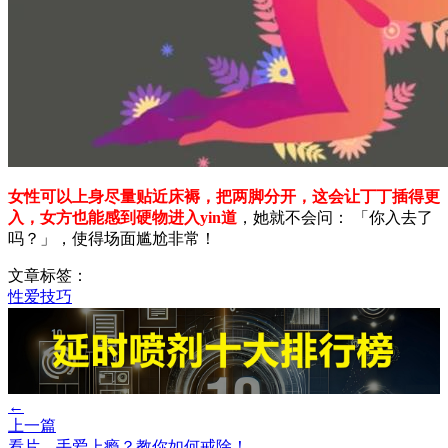
女性可以上身尽量贴近床褥，把两脚分开，这会让丁丁插得更
入，女方也能感到硬物进入yin道
，她就不会问： 「你入去了
吗？」，使得场面尴尬非常！
文章标签：
性爱技巧
←
上一篇
看片、手爱上瘾？教你如何戒除！