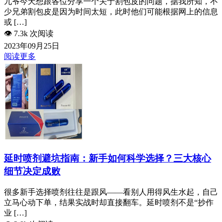
九爷今天想跟各位分享一个关于割包皮的问题，据我所知，不
少兄弟割包皮是因为时间太短，此时他们可能根据网上的信息
或 […]
👁️
7.3k 次阅读
2023年09月25日
阅读更多
延时喷剂避坑指南：新手如何科学选择？三大核心
细节决定成败
很多新手选择喷剂往往是跟风——看别人用得风生水起，自己
立马心动下单，结果实战时却直接翻车。延时喷剂不是“抄作
业 […]