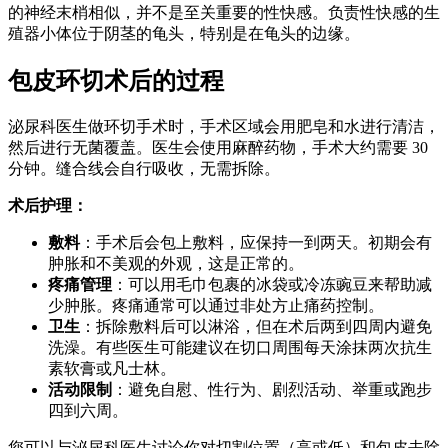
的神经末梢相似，并不是至关重要的性快感。负责性快感的生
殖器小体位于阴茎的龟头，特别是在龟头的边缘。
包皮环切术后的过程
泌尿科医生做环切手术时，手术区域会用肥皂和水进行清洁，
然后进行无菌覆盖。医生会使用麻醉药物，手术大约需要 30
分钟。缝合线会自行吸收，无需拆除。
术后护理：
敷料
：手术后会包上敷料，应保持一到两天。初期会有
肿胀和不美观的外观，这是正常的。
疼痛管理
：可以用毛巾包裹的冰袋或冷冻豌豆来帮助减
少肿胀。疼痛通常可以通过非处方止痛药控制。
卫生
：拆除敷料后可以淋浴，但在术后两到四周内避免
洗澡。有些医生可能建议在切口周围每天涂抹两次抗生
素软膏或凡士林。
活动限制
：避免自慰、性行为、剧烈活动、举重或跑步
四到六周。
您可以与泌尿科医生讨论你对切割位置（高或低）和包皮去除