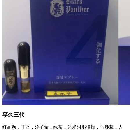
享久三代
红高颗，丁香，淫羊藿，绿茶，达米阿那植物，马鹿茸，人