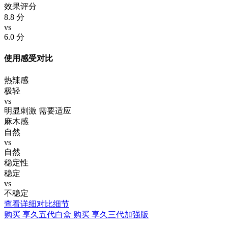
效果评分
8.8
分
vs
6.0
分
使用感受对比
热辣感
极轻
vs
明显刺激 需要适应
麻木感
自然
vs
自然
稳定性
稳定
vs
不稳定
查看详细对比细节
购买 享久五代白盒
购买 享久三代加强版