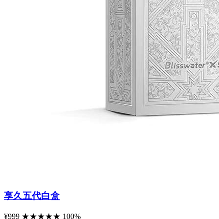
享久五代白盒
¥999
★
★
★
★
★
100%