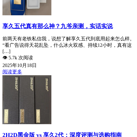
享久五代真有那么神？九爷亲测，实话实说
前两天有老铁私信我，说想了解享久五代到底用起来怎么样。
“看广告说得天花乱坠，什么冰火双感、持续12小时，真有这
[…]
👁️
5.7k 次阅读
2025年10月18日
阅读更多
2H2D黑金版 vs 享久2代：深度评测与选购指南