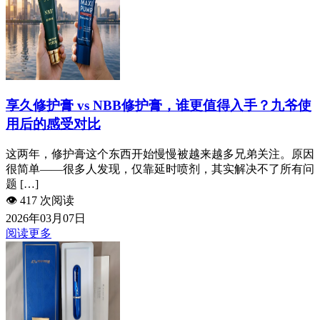
享久修护膏 vs NBB修护膏，谁更值得入手？九爷使
用后的感受对比
这两年，修护膏这个东西开始慢慢被越来越多兄弟关注。原因
很简单——很多人发现，仅靠延时喷剂，其实解决不了所有问
题 […]
👁️
417 次阅读
2026年03月07日
阅读更多