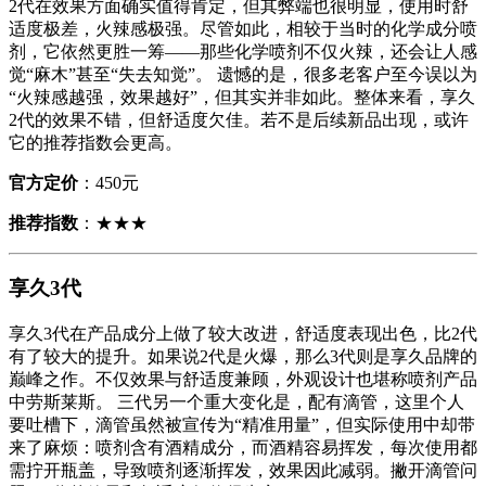
2代在效果方面确实值得肯定，但其弊端也很明显，使用时舒
适度极差，火辣感极强。尽管如此，相较于当时的化学成分喷
剂，它依然更胜一筹——那些化学喷剂不仅火辣，还会让人感
觉“麻木”甚至“失去知觉”。 遗憾的是，很多老客户至今误以为
“火辣感越强，效果越好”，但其实并非如此。整体来看，享久
2代的效果不错，但舒适度欠佳。若不是后续新品出现，或许
它的推荐指数会更高。
官方定价
：450元
推荐指数
：★★★
享久3代
享久3代在产品成分上做了较大改进，舒适度表现出色，比2代
有了较大的提升。如果说2代是火爆，那么3代则是享久品牌的
巅峰之作。不仅效果与舒适度兼顾，外观设计也堪称喷剂产品
中劳斯莱斯。 三代另一个重大变化是，配有滴管，这里个人
要吐槽下，滴管虽然被宣传为“精准用量”，但实际使用中却带
来了麻烦：喷剂含有酒精成分，而酒精容易挥发，每次使用都
需拧开瓶盖，导致喷剂逐渐挥发，效果因此减弱。撇开滴管问