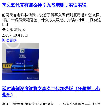
享久五代真有那么神？九爷亲测，实话实说
前两天有老铁私信我，说想了解享久五代到底用起来怎么样。
“看广告说得天花乱坠，什么冰火双感、持续12小时，真有这
[…]
👁️
5.7k 次阅读
2025年10月18日
阅读更多
延时喷剂深度评测之享久二代加强版（狂飙型，小
蓝瓶）
享久目前​在售的有六款延时喷剂，zui新其实是享久一代加强