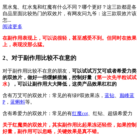
黑水鬼、红水鬼和红魔有什么不同？哪个更好？这三款都是各
自品里面比较热门的双效片，有网友问九爷：这三款双效片该
怎...
阅读更多
在副作用表现上，可以说很轻，甚至感受不到。但同时在效果
上，表现没那么猛。
2、对于副作用比较不在意的
对于副作用比较不在意的朋友，
可以试试万艾可或者希爱力类
的双效片，做好一些缓解措施，控制好量（
第一次先半粒试试
水
），可以让副作用大大降低，这类产品效果杠杠的
含有万艾可的双效片：常见的有绿P双效果冻，
蓝钻
、
巅峰蓝
P
，
蓝蝌蚪
等。
含有希爱力的双效片：常见的有
红魔cot
、红钻、超级希爱力
关于红魔类的双效片，其实副作用比起果冻还轻些，如果控制
好量，副作用可以忽略，关键效果是真不错。