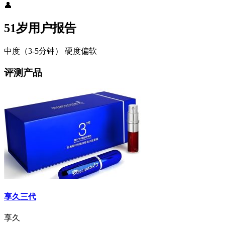
👤
51岁用户报告
中度（3-5分钟）
硬度偏软
评测产品
享久三代
享久