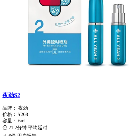
夜劲S2
品牌：
夜劲
价格：
¥268
容量：
6ml
⏱️
21.2分钟
平均延时
📊
6份
用户报告