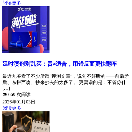
阅读更多
延时喷剂别乱买：贵≠适合，用错反而更快翻车
最近九爷看了不少所谓“评测文章”，说句不好听的——前后矛
盾、东拼西凑、抄来抄去的太多了。 更离谱的是：不管你什
[…]
👁️
669 次阅读
2026年01月03日
阅读更多