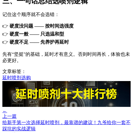
三、一句话总结选喷剂逻辑
记住这个顺序就不会选错：
👉
硬度没问题 —— 按时间选强度
👉
硬度一般 —— 只选温和型
👉
硬度不足 —— 先养护再延时
先有“坚挺”的基础，延时才有意义。否则时间再长，体验也未
必更好。
文章标签：
延时喷剂选购
←
上一篇
给新手第一次选择延时喷剂，最靠谱的建议！九爷给你一套不
踩坑的实战逻辑