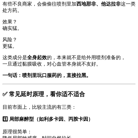
有些不良商家，会偷偷往喷剂里加
西地那非、他达拉非
这一类
处方药。
效果？
确实猛。
风险？
更猛。
这类成分是
全身起效
的，本来就不是给外用喷剂准备的，
一旦通过黏膜吸收，对心血管本身就不友好。
一句话：喷剂里玩口服药的，直接拉黑。
✅ 常见延时原理，看你适不适合
目前市面上，比较主流的有三类：
1️⃣ 局部麻醉型（如利多卡因、丙胺卡因）
原理很简单：