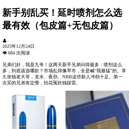
新手别乱买！延时喷剂怎么选
最有效（包皮篇+无包皮篇）
👤
2025年12月24日
👁️
684 次阅读
兄弟们好，我是九爷！这两天新手兄弟问得最多：喷剂这么
多，到底该选哪款？市场乱得像早市，全是喊“我最猛”的。享
久坐镇老大哥，龙水、夜劲、NBB这些新人冲劲十足。第一
次买的兄弟肯定懵，怕花冤枉钱踩雷。