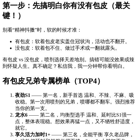
第一步：先搞明白你有没有包皮（最关
键！）
别看“精神抖擞”时，软的时候才准：
有包皮：软着包皮老实盖住冠状沟，活动也不翻开。
没包皮：软着包不住、做过手术或一翻就露头。
有包皮 vs 没包皮，喷剂选择天差地别。搞错可能没效果或辣
到怀疑人生。真不确定？私信我，我一分钟帮你看明白。
有包皮兄弟专属榜单（TOP4）
夜劲S1
—— 第一名，新手首选 温和、不辣、不麻、吸
收稳。第一次用喷剂的兄弟，喷哪都不翻车。强烈推荐
当你的第一支。
龙水6
—— 第二名，均衡型选手 温和、延时比S1强一
点，整体表现稳。想效果再猛一点，又不牺牲舒适度，
就它。
享久活力加时1+
—— 第三名，全能平衡 享久老品牌，