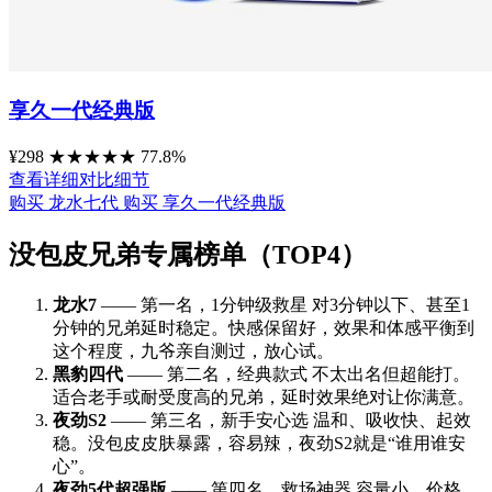
享久一代经典版
¥298
★
★
★
★
★
77.8%
查看详细对比细节
购买 龙水七代
购买 享久一代经典版
没包皮兄弟专属榜单（TOP4）
龙水7
—— 第一名，1分钟级救星 对3分钟以下、甚至1
分钟的兄弟延时稳定。快感保留好，效果和体感平衡到
这个程度，九爷亲自测过，放心试。
黑豹四代
—— 第二名，经典款式 不太出名但超能打。
适合老手或耐受度高的兄弟，延时效果绝对让你满意。
夜劲S2
—— 第三名，新手安心选 温和、吸收快、起效
稳。没包皮皮肤暴露，容易辣，夜劲S2就是“谁用谁安
心”。
夜劲5代超强版
—— 第四名，救场神器 容量小、价格