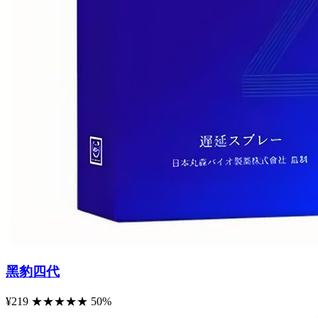
黑豹四代
¥219
★
★
★
★
★
50%