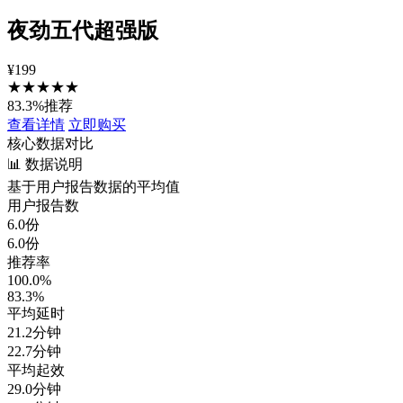
夜劲五代超强版
¥199
★
★
★
★
★
83.3%推荐
查看详情
立即购买
核心数据对比
📊
数据说明
基于用户报告数据的平均值
用户报告数
6.0份
6.0份
推荐率
100.0%
83.3%
平均延时
21.2分钟
22.7分钟
平均起效
29.0分钟