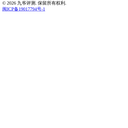
© 2026 九爷评测. 保留所有权利.
闽ICP备19017794号-1