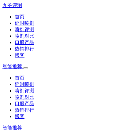
九爷评测
首页
延时喷剂
喷剂评测
喷剂对比
口服产品
热销排行
博客
智能推荐
首页
延时喷剂
喷剂评测
喷剂对比
口服产品
热销排行
博客
智能推荐