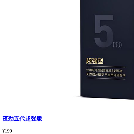
夜劲五代超强版
¥199