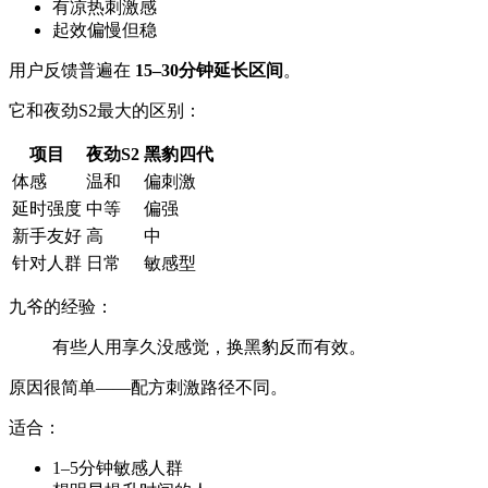
有凉热刺激感
起效偏慢但稳
用户反馈普遍在
15–30分钟延长区间
。
它和夜劲S2最大的区别：
项目
夜劲S2
黑豹四代
体感
温和
偏刺激
延时强度
中等
偏强
新手友好
高
中
针对人群
日常
敏感型
九爷的经验：
有些人用享久没感觉，换黑豹反而有效。
原因很简单——配方刺激路径不同。
适合：
1–5分钟敏感人群