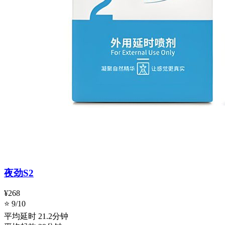
夜劲S2
¥268
⭐ 9/10
平均延时
21.2分钟