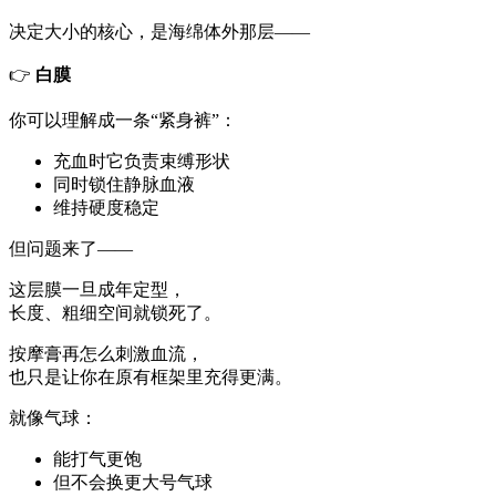
决定大小的核心，是海绵体外那层——
👉
白膜
你可以理解成一条“紧身裤”：
充血时它负责束缚形状
同时锁住静脉血液
维持硬度稳定
但问题来了——
这层膜一旦成年定型，
长度、粗细空间就锁死了。
按摩膏再怎么刺激血流，
也只是让你在原有框架里充得更满。
就像气球：
能打气更饱
但不会换更大号气球