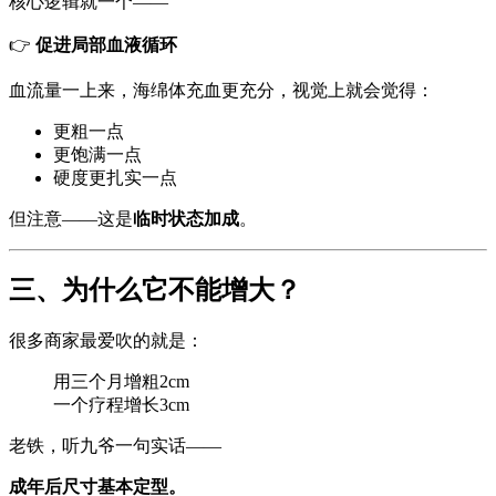
核心逻辑就一个——
👉
促进局部血液循环
血流量一上来，海绵体充血更充分，视觉上就会觉得：
更粗一点
更饱满一点
硬度更扎实一点
但注意——这是
临时状态加成
。
三、为什么它不能增大？
很多商家最爱吹的就是：
用三个月增粗2cm
一个疗程增长3cm
老铁，听九爷一句实话——
成年后尺寸基本定型。