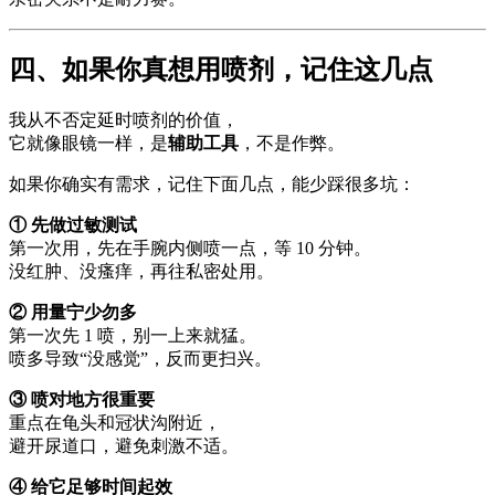
四、如果你真想用喷剂，记住这几点
我从不否定延时喷剂的价值，
它就像眼镜一样，是
辅助工具
，不是作弊。
如果你确实有需求，记住下面几点，能少踩很多坑：
① 先做过敏测试
第一次用，先在手腕内侧喷一点，等 10 分钟。
没红肿、没瘙痒，再往私密处用。
② 用量宁少勿多
第一次先 1 喷，别一上来就猛。
喷多导致“没感觉”，反而更扫兴。
③ 喷对地方很重要
重点在龟头和冠状沟附近，
避开尿道口，避免刺激不适。
④ 给它足够时间起效