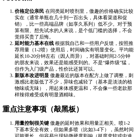
价格定位亲民
在同类延时喷剂里，傲趣的价格确实比较
实在（通常单瓶在几十到一百出头，具体看渠道和促
销），比一些高端品牌（如享久系列）低不少。对于预
算有限、想先试水的人来说，是个低门槛的选择，不会
觉得买贵了后悔。
延时能力基本在线
根据我自己和一些用户反馈，按照推
荐用量（1-2喷）使用后，时间确实有明显变化。平均能
延长10-20分钟左右（因人而异），对基础时间2-5分钟
的朋友来说，效果还是能感受到的。不是“爆炸级”猛，
但作为入门级产品，性价比还算可以。
新版本改进明显
傲趣最近的版本在配方上做了调整，刺
激感比老版低了不少，异味也减轻了（基本是淡淡的植
物味或无味），用起来体感更温和，不会像一些老款那
样辣得难受或有明显酒精味。
重点注意事项（敲黑板）
用量控制很关键
傲趣的延时效果和用量正相关。喷1-2
下基本安全有效，但如果多喷（比如3-4下），虽然时间
可能更长，但容易出现轻微硬度影响（挺度变软或中途