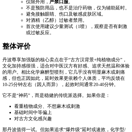
仅限外用，
严禁口服
。
不是预防用品，也不是治疗药物，仅为辅助延时。
避免接触眼睛、伤口及敏感皮肤区域。
对酒精（乙醇）过敏者禁用。
首次使用建议少量测试（1喷），观察是否有刺激
或过敏反应。
整体评价
丹波尊享加强版的核心卖点在于“古方汉背景+纯植物成分”，
文化加持感很强，适合对中医汉方有好感、追求天然温和体验
的用户。相比化学麻醉型喷剂，它几乎没有明显麻木或刺痛
感，但也正因如此，延时效果更依赖个人体质，平均反馈在
10-25分钟左右（因人而异），起效时间通常20-40分钟。
它不是“神药”，而是稳健的传统派选择。如果你是：
看重植物成分、不想麻木或刺激
基础时间中等偏上
对古方文化感兴趣
那丹波值得一试。但如果追求“爆炸级”延时或速效，化学型/