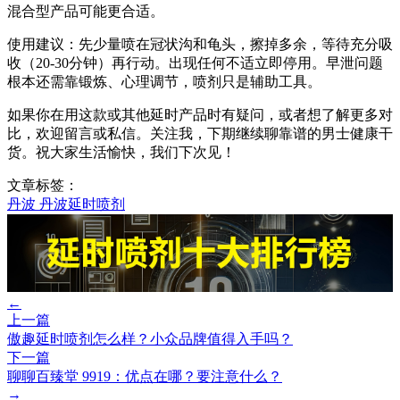
混合型产品可能更合适。
使用建议：先少量喷在冠状沟和龟头，擦掉多余，等待充分吸
收（20-30分钟）再行动。出现任何不适立即停用。早泄问题
根本还需靠锻炼、心理调节，喷剂只是辅助工具。
如果你在用这款或其他延时产品时有疑问，或者想了解更多对
比，欢迎留言或私信。关注我，下期继续聊靠谱的男士健康干
货。祝大家生活愉快，我们下次见！
文章标签：
丹波
丹波延时喷剂
←
上一篇
傲趣延时喷剂怎么样？小众品牌值得入手吗？
下一篇
聊聊百臻堂 9919：优点在哪？要注意什么？
→