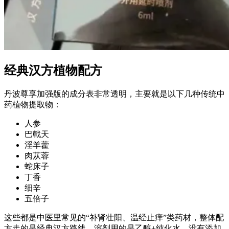
经典汉方植物配方
丹波尊享加强版的成分表非常透明，主要就是以下几种传统中
药植物提取物：
人参
巴戟天
淫羊藿
肉苁蓉
蛇床子
丁香
细辛
五倍子
这些都是中医里常见的“补肾壮阳、温经止痒”类药材，整体配
方走的是经典汉方路线，溶剂用的是乙醇+纯化水，没有添加