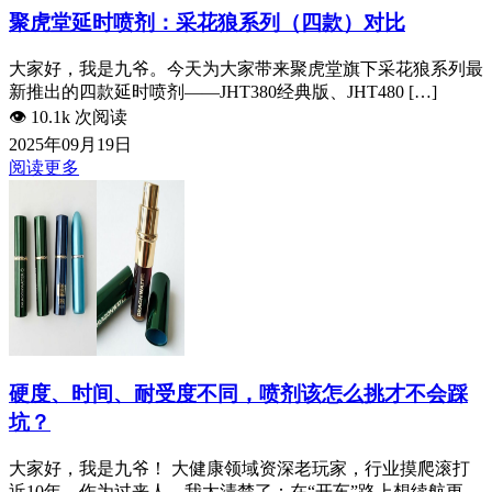
聚虎堂延时喷剂：采花狼系列（四款）对比
大家好，我是九爷。今天为大家带来聚虎堂旗下采花狼系列最
新推出的四款延时喷剂——JHT380经典版、JHT480 […]
👁️
10.1k 次阅读
2025年09月19日
阅读更多
硬度、时间、耐受度不同，喷剂该怎么挑才不会踩
坑？
大家好，我是九爷！ 大健康领域资深老玩家，行业摸爬滚打
近10年。作为过来人，我太清楚了：在“开车”路上想续航更