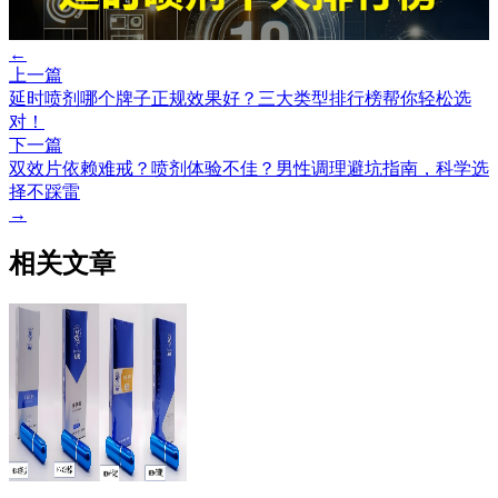
←
上一篇
延时喷剂哪个牌子正规效果好？三大类型排行榜帮你轻松选
对！
下一篇
双效片依赖难戒？喷剂体验不佳？男性调理避坑指南，科学选
择不踩雷
→
相关文章