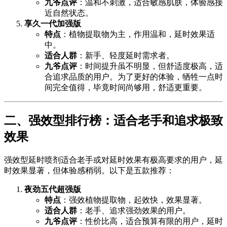
九爷点评
：温和不刺激，适合敏感肌肤，体验感接
近自然状态。
享久一代加强版
特点
：植物提取物为主，作用温和，延时效果适
中。
适合人群
：新手、轻度延时需求者。
九爷点评
：时间提升虽不明显，但舒适度极高，适
合追求品质的用户。为了更好的体验，牺牲一点时
间完全值得，毕竟时间尚够用，舒适更重要。
二、强效型排行榜：适合老手和追求极致
效果
强效型延时喷剂适合老手或对延时效果有极高要求的用户，延
时效果显著，但体验感稍弱。以下是五款推荐：
夜劲五代超强版
特点
：强效植物提取物，起效快，效果显著。
适合人群
：老手、追求强劲效果的用户。
九爷点评
：性价比高，适合预算有限的用户，延时