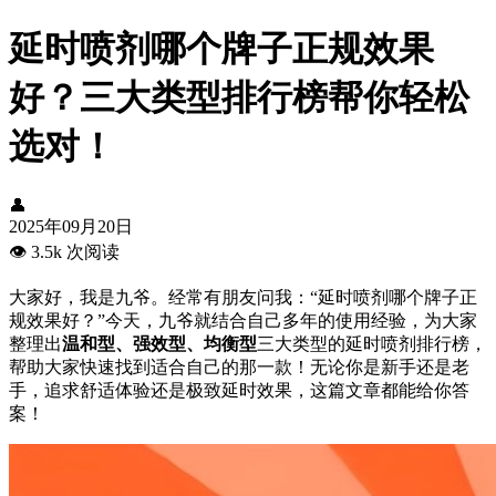
延时喷剂哪个牌子正规效果
好？三大类型排行榜帮你轻松
选对！
👤
2025年09月20日
👁️
3.5k 次阅读
大家好，我是九爷。经常有朋友问我：“延时喷剂哪个牌子正
规效果好？”今天，九爷就结合自己多年的使用经验，为大家
整理出
温和型、强效型、均衡型
三大类型的延时喷剂排行榜，
帮助大家快速找到适合自己的那一款！无论你是新手还是老
手，追求舒适体验还是极致延时效果，这篇文章都能给你答
案！