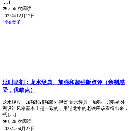
[…]
👁️
3.5k 次阅读
2025年12月12日
阅读更多
延时喷剂：龙水经典、加强和超强版点评（亲测感
受，优缺点）
龙水经典、加强和超强版外观篇 龙水经典，加强，超强的外
观设计风格基本上是一致的，用过龙水的老铁应该看得出来，
瓶 […]
👁️
8.2k 次阅读
2023年04月27日