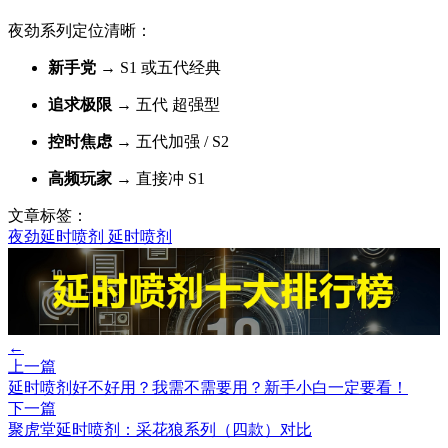
夜劲系列定位清晰：
新手党
→ S1 或五代经典
追求极限
→ 五代
超强型
控时焦虑
→ 五代加强 / S2
高频玩家
→ 直接冲 S1
文章标签：
夜劲延时喷剂
延时喷剂
←
上一篇
延时喷剂好不好用？我需不需要用？新手小白一定要看！
下一篇
聚虎堂延时喷剂：采花狼系列（四款）对比