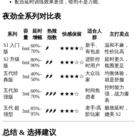
配合延时训练效果更佳，喷剂不是万能。
夜劲全系列对比表
容
延时
热辣
适合人
系列
快感保留
主打卖点
量
增幅
指数
群
S1 入门
新手、
温和不麻，
60%–
🌶️
★★★★☆
6ml
70%
版
有包皮
性价比高
S2 升级
进阶控
延时更久，
80%–
🌶️🌶️
★★★☆☆
6ml
90%
版
时用户
氛围更足
五代经
大众玩
均衡体验，
40%–
🌶️🌶️
★★★★☆
3ml
50%
典版
家
就是舒服
控时能力
五代加
时间焦
60%–
🌶️🌶️🌶️
3ml
★★★☆
强，战力爆
70%
强版
虑者
表
五代 超
老手/高
极致延时，
85%–
🌶️🌶️🌶️
★★★☆
3ml
95%
强型
阶玩家
媲美 S2
总结 & 选择建议