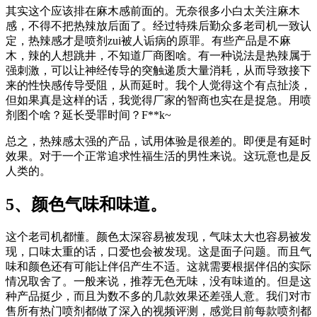
其实这个应该排在麻木感前面的。无奈很多小白太关注麻木
感，不得不把热辣放后面了。经过特殊后勤众多老司机一致认
定，热辣感才是喷剂zui被人诟病的原罪。有些产品是不麻
木，辣的人想跳井，不知道厂商图啥。有一种说法是热辣属于
强刺激，可以让神经传导的突触递质大量消耗，从而导致接下
来的性快感传导受阻，从而延时。我个人觉得这个有点扯淡，
但如果真是这样的话，我觉得厂家的智商也实在是捉急。用喷
剂图个啥？延长受罪时间？F**k~
总之，热辣感太强的产品，试用体验是很差的。即便是有延时
效果。对于一个正常追求性福生活的男性来说。这玩意也是反
人类的。
5、颜色气味和味道。
这个老司机都懂。颜色太深容易被发现，气味太大也容易被发
现，口味太重的话，口爱也会被发现。这是面子问题。而且气
味和颜色还有可能让伴侣产生不适。这就需要根据伴侣的实际
情况取舍了。一般来说，推荐无色无味，没有味道的。但是这
种产品挺少，而且为数不多的几款效果还差强人意。我们对市
售所有热门喷剂都做了深入的视频评测，感觉目前每款喷剂都