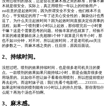
没用过喷剂的朋友，总是会在意麻木感之类的标准，好像不麻
木就是很安全。实际上，真正用喷剂一年以上的经验用户，
zui在意的是起效时间，因为所谓安全不安全，他们根本不去
关心，平安稳定的用了一年了还关心安全性的，脑袋估计也秀
逗了。为什么关注起效时间？因为起效时间直接决定你房事的
流程。如果一个喷剂要1小时以上起效，那你喷完后一小时要
干嘛？这是个需要思考的问题。经验丰富的也就算了。经验不
丰富的难道要躺在床上先尬聊1个钟？就算是只有半小时，那
也不如10分钟，对不对。所以起效时间，才是老司机zui关注
的参数之一。而麻木感之类的，往后排，原因后面说。
2、持续时间。
没想过吧。喷剂的效果持续时间，也是很多老司机关注的要
点。一款喷剂的效果如果只能持续2小时，那是会抛弃很多使
用场景的。比如你不想让妹子看着你用喷剂，所以想提前喷好
再去赴约。而这时妹子说：我们先看个电影吧……233333……
如果这时候你的喷剂能有10小时以上的持久控场。那你害怕什
么呢？再泡个汤也不怕啊。
3、麻木感。