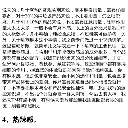
说真的，对于60%的常规喷剂来说，麻木麻看用量，需要仔细
斟酌。对于30%的纯垃圾产品来说，不用看用量，怎么喷都
麻。对于剩下10%的精品来说，不太需要注意用量，除非你用
量太太太太多，一般不会有麻木感。以上的百分比只是我心中
的大概数字，并不精确，纯经验总结，不过确实可做参考。另
外，关于喷剂麻木这个事情，我之前专门做过一个视频讲解。
这里篇幅所限，就简单用文字表述一下：喷剂的主要原理，就
是降低敏感度。而喷剂中用来降低敏感度的成分很多，每个品
牌都有自己的配方，我随口能说出来的成分比如细辛、丁香、
达米阿那提取物、黄秋葵、藏红花等等。这些植物中都有麻痹
细胞的作用，zui直接的体验就是如果你把他们吃到嘴里，会
有麻木感，但是也非常安全。而不同的选材和用量，也会直接
带来产品体验上的差别。你只需要知道自己能不能接受就行
了，不需要把麻木与否和产品安全性挂钩。唉，想到我写的这
些知识点，不出几个月就会被一群人剽窃，然后去装大神，我
还真TM有点不爽。有时候真羡慕那些连我朋友圈都要抄的朋
友，躺着就能赚钱。
4、热辣感。