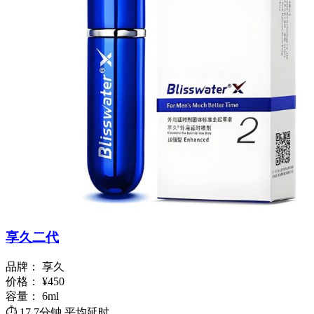
享久二代
品牌：
享久
价格：
¥450
容量：
6ml
⏱️
17.7分钟
平均延时