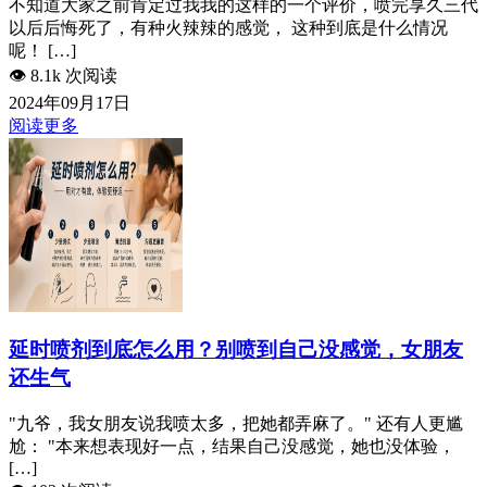
不知道大家之前肯定过我我的这样的一个评价，喷完享久三代
以后后悔死了，有种火辣辣的感觉， 这种到底是什么情况
呢！ […]
👁️
8.1k 次阅读
2024年09月17日
阅读更多
延时喷剂到底怎么用？别喷到自己没感觉，女朋友
还生气
"九爷，我女朋友说我喷太多，把她都弄麻了。" 还有人更尴
尬： "本来想表现好一点，结果自己没感觉，她也没体验，
[…]