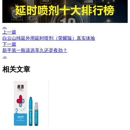
←
上一篇
白云山纯延外用延时喷剂（荣耀版）真实体验
下一篇
新手第一瓶该选享久还是夜劲？
→
相关文章