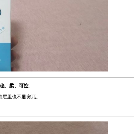
稳、柔、可控
。
抽屉里也不显突兀。