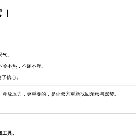
它！
叹气。
不冷不热，不痛不痒。
垮了信心。
，释放压力，更重要的，是让双方重新找回亲密与默契。
点工具。