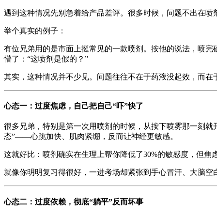
遇到这种情况先别急着给产品差评。很多时候，问题不出在喷
举个真实的例子：
有位兄弟用的是市面上挺常见的一款喷剂。按他的说法，喷完
懵了：“这喷剂是假的？”
其实，这种情况并不少见。问题往往不在于药液没起效，而在于
心态一：过度焦虑，自己把自己“吓”快了
很多兄弟，特别是第一次用喷剂的时候，从按下喷雾那一刻就开
态”——心跳加快、肌肉紧绷，反而让神经更敏感。
这就好比：喷剂确实在生理上帮你降低了30%的敏感度，但焦
就像你明明复习得很好，一进考场却紧张到手心冒汗、大脑空白
心态二：过度依赖，彻底“躺平”反而坏事