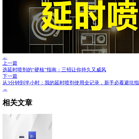
←
上一篇
选延时喷剂的“硬核”指南：三招让你持久又威风
下一篇
从3分钟到半小时：我的延时喷剂使用全记录，新手必看避坑
→
相关文章