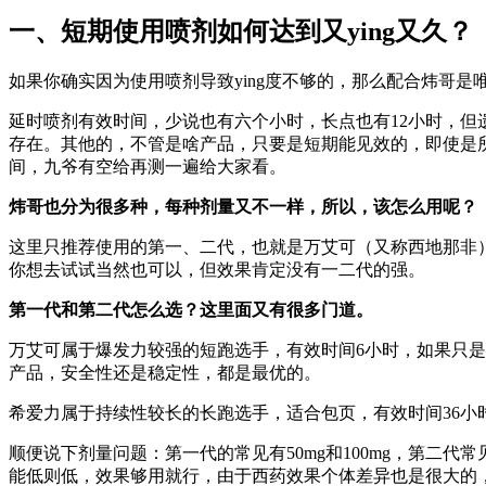
一、短期使用喷剂如何达到又ying又久？
如果你确实因为使用喷剂导致ying度不够的，那么配合炜哥
延时喷剂有效时间，少说也有六个小时，长点也有12小时，但
存在。其他的，不管是啥产品，只要是短期能见效的，即使是
间，九爷有空给再测一遍给大家看。
炜哥也分为很多种，每种剂量又不一样，所以，该怎么用呢？
这里只推荐使用的第一、二代，也就是万艾可（又称西地那非
你想去试试当然也可以，但效果肯定没有一二代的强。
第一代和第二代怎么选？这里面又有很多门道。
万艾可属于爆发力较强的短跑选手，有效时间6小时，如果只
产品，安全性还是稳定性，都是最优的。
希爱力属于持续性较长的长跑选手，适合包页，有效时间36
顺便说下剂量问题：第一代的常见有50mg和100mg，第二代
能低则低，效果够用就行，由于西药效果个体差异也是很大的