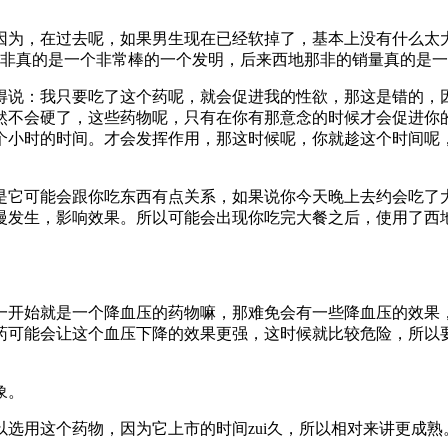
因为，在过去呢，
如果男生现在已经软掉了，
基本上没有什么太
非真的是一个非常棒的一个发明，后来西地那非
的销量真的是一
得说：
我只要吃了这个药呢，
就会促进我的性欲，
那这是错的，
然不会硬了，
这些药物呢，
只有在你有那意念的时候才会
促进你
一个小时的时间。
才会发挥作用，
那这时候呢，
你就趁这个时间呢
是它可能会跟你吃东西有点关系，
如果说你今天晚上去约会吃了
慢发生，影响效果。
所以可能会出现你吃完大餐之后，使用了西
一开始就是一个降血压的药物嘛，
那难免会有一些降血压的效果
药
可能会让这个血压下降的效果更强，这时候就比较
危险，
所以
象。
以选用这个药物，
因为它上市的时间zui久，
所以相对来讲更成熟