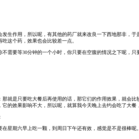
会发生作用，
所以呢，
有其他的药厂就
来改良一下西地那非，于
再
吃这个药，
效果也会比较差一点。
你不需要等30分钟的一个小时，
你只要在空腹的情况之下呢，
只
：那就是
只要吃大餐后再使用的话，
那它们的作用效果，
就会比
，
它的效果影响不大，
所以呢，
就算我今天晚上去约会吃了大餐
：
要在星期六早上吃一颗，
到周日下午还有效，
感觉是不是很棒呢