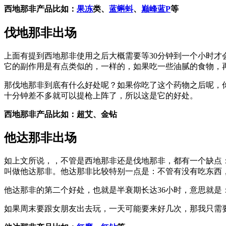
西地那非产品比如：
果冻
类、
蓝蝌蚪
、
巅峰蓝P
等
伐地那非出场
上面有提到西地那非
使用之后大概需要等30分钟到一个小时才
它的副作用是有点类似的，一样的，
如果
吃一些油腻的食物，
那
伐地那非
到底有什么好处呢？
如果你吃了这个药物之后呢，
十分钟差不多就可以提枪上阵了，
所以这是它的好处。
西地那非产品比如：超艾、金钻
他达那非出场
如上文所说，，
不管是西地那非还是伐地那非，
都有一个缺点
叫做他达那非。他达那非
比较特别一点是：
不管有没有吃东西
他达那非的第二个好处，也就是半衰期长达36小时，
意思就是
如果周末
要跟女朋友出去玩
，
一天可能要来好几次，
那我只需