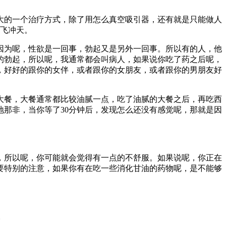
大的一个治疗方式，
除了用怎么真空吸引器，还有就是
只能做人
飞冲天。
因为呢，
性欲是一回事，
勃起又是另外一回事。
所以有的人，
他
的勃起，
所以呢，
我通常都会叫病人，
如果说你吃了药之后呢，
，
好好的跟你的女伴，
或者跟你的女朋友，
或者跟你的男朋友好
大餐，
大餐
通常都比较油腻一点，
吃了油腻的大餐之后，
再吃西
地那非
，当
你等了30分钟后，发现
怎么还没有感觉呢，
那就是因
，
所以呢，
你可能就会觉得有一点的不舒服。
如果说呢，
你正在
要特别的注意，
如果你有在吃一些消化甘油的药物呢，
是不能够
。