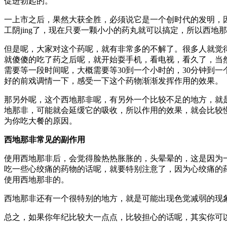
促进勃起的。
一上市之后，
果然大获全胜，
必须说它是一个创时代的发明，
工阴jing了，
现在只要一颗小小的药丸就可以搞定，
所以西地那
但是呢，
大家对这个药呢，
就有非常多的不解了。
很多人就觉
就傻傻的吃了药之后呢，
就开始耍手机，看电视
，看久了
，
当
需要等一段时间呢，
大概需要等30到一个小时的，
30分钟到
好的前戏调情一下，
感受一下这个药物渐渐发挥作用的效果。
那另外呢，这个西地那非呢，
有另外一个比较不足的地方，
就
地那非，
可能就会延缓它的吸收，
所以作用的效果，
就会比较
为你吃大餐的原因。
西地那非常见的副作用
使用西地那非后，会觉得脸热热胀胀的，
头晕晕的，
这是因为
吃一些心绞痛的药物的话呢，
就要特别注意了，
因为心绞痛的
使用西地那非的。
西地那非还有一个很特别的地方，就是可能出现色觉减弱的现
总之
，如果
你年纪比较大一点点，
比较担心的话呢，
其实你可