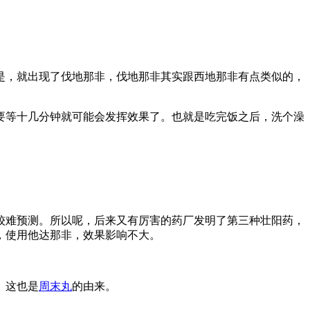
是
，
就出现了伐地那非
，伐地那非
其实跟西地那非有点类似的，
要等十几分钟就可能会发挥效果了。也就是
吃完饭之后，洗个澡
较难预测。
所以呢，
后来又有厉害的药厂发明了第三种壮阳药，
，
使用他达那非，效果影响不大
。
。这也是
周末丸
的由来。