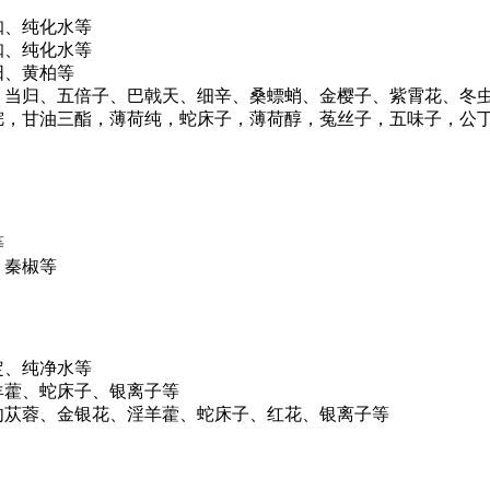
咖、纯化水等
咖、纯化水等
阳、黄柏等
、当归、五倍子、巴戟天、细辛、桑螵蛸、金樱子、紫霄花、冬
烷，甘油三酯，薄荷纯，蛇床子，薄荷醇，菟丝子，五味子，公
等
、秦椒等
定、纯净水等
羊藿、蛇床子、银离子等
肉苁蓉、金银花、淫羊藿、蛇床子、红花、银离子等