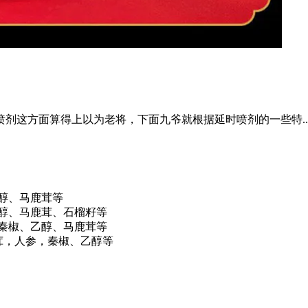
剂这方面算得上以为老将，下面九爷就根据延时喷剂的一些特..
醇、马鹿茸等
乙醇、马鹿茸、石榴籽等
、秦椒、乙醇、马鹿茸等
茸，人参，秦椒、乙醇等