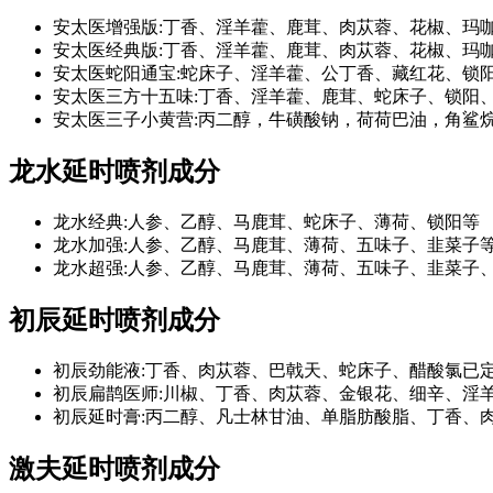
安太医增强版:丁香、淫羊藿、鹿茸、肉苁蓉、花椒、玛
安太医经典版:丁香、淫羊藿、鹿茸、肉苁蓉、花椒、玛
安太医蛇阳通宝:蛇床子、淫羊藿、公丁香、藏红花、锁
安太医三方十五味:丁香、淫羊藿、鹿茸、蛇床子、锁阳
安太医三子小黄营:丙二醇，牛磺酸钠，荷荷巴油，角鲨
龙水延时喷剂成分
龙水经典:人参、乙醇、马鹿茸、蛇床子、薄荷、锁阳等
龙水加强:人参、乙醇、马鹿茸、薄荷、五味子、韭菜子
龙水超强:人参、乙醇、马鹿茸、薄荷、五味子、韭菜子
初辰延时喷剂成分
初辰劲能液:丁香、肉苁蓉、巴戟天、蛇床子、醋酸氯已
初辰扁鹊医师:川椒、丁香、肉苁蓉、金银花、细辛、淫
初辰延时膏:丙二醇、凡士林甘油、单脂肪酸脂、丁香、
激夫延时喷剂成分