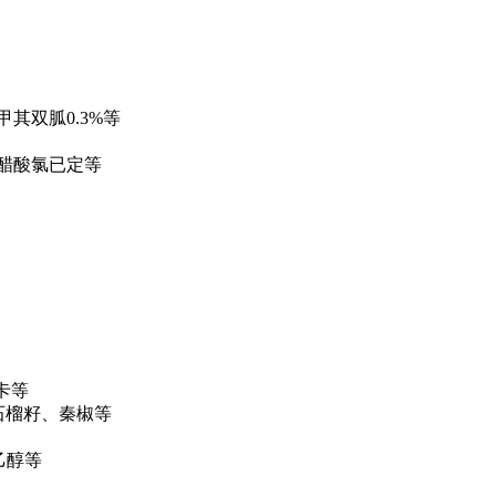
其双胍0.3%等
，醋酸氯已定等
卡等
石榴籽、秦椒等
乙醇等