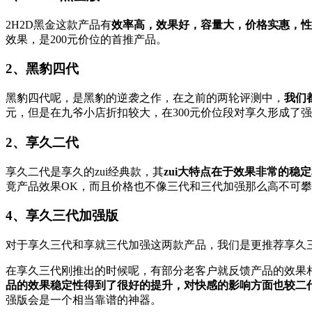
2H2D黑金这款产品有
效率高，
效果好，容量大，
价格实惠，
性
效果，
是200元价位的首推产品。
2、黑豹四代
黑豹四代呢，
是黑豹的逆袭之作，
在之前的两轮评测中，
我们
元，
但是在九爷小店折扣较大，
在300元价位段对享久形成了
2、享久二代
享久二代是享久的zui经典款，
其
zui大特点在于效果非常的稳
竟产品效果OK，
而且价格也不像三代和三代加强那么高不可攀
4、享久三代加强版
对于享久三代和享就三代加强这两款产品，
我们是更推荐享久
在享久三代刚推出的时候呢，
有部分老客户就反馈产品的效果
品的效果稳定性得到了很好的提升，
对快感的影响方面也较二
强版会是一个相当靠谱的神器。