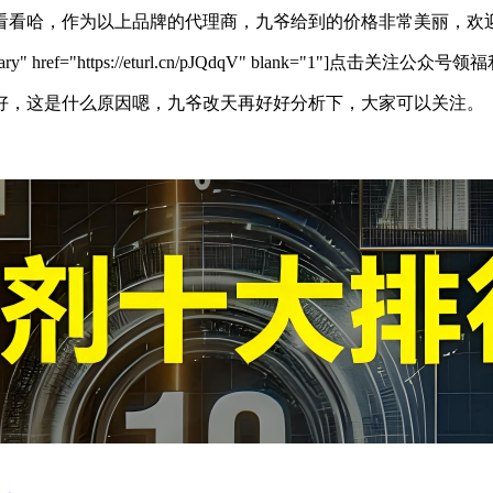
看看哈，作为以上品牌的代理商，九爷给到的价格非常美丽，欢
primary" href="https://eturl.cn/pJQdqV" blank="1"]点击关注公众号
好，这是什么原因嗯，九爷改天再好好分析下，大家可以关注。