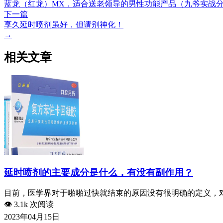
蓝龙（红龙）MX，适合送老领导的男性功能产品（九爷实战
下一篇
享久延时喷剂虽好，但请别神化！
→
相关文章
延时喷剂的主要成分是什么，有没有副作用？
目前，医学界对于啪啪过快就结束的原因没有很明确的定义，对
👁️
3.1k 次阅读
2023年04月15日