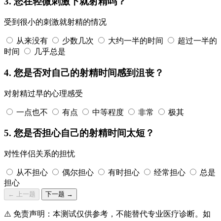
3. 您在轻微刺激下就射精吗？
受到很小的刺激就射精的情况
从来没有
少数几次
大约一半的时间
超过一半的
时间
几乎总是
4. 您是否对自己的射精时间感到沮丧？
对射精过早的心理感受
一点也不
有点
中等程度
非常
极其
5. 您是否担心自己的射精时间太短？
对性伴侣关系的担忧
从不担心
偶尔担心
有时担心
经常担心
总是
担心
←
上一题
下一题
→
⚠️ 免责声明：本测试仅供参考，不能替代专业医疗诊断。如