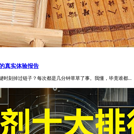
的真实体验报告
时刻掉过链子？每次都是几分钟草草了事。我懂，毕竟谁都...