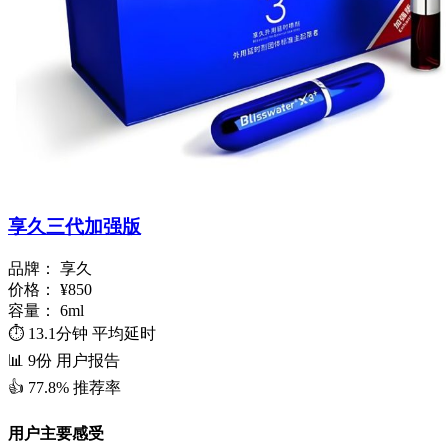
享久三代加强版
品牌：
享久
价格：
¥850
容量：
6ml
⏱️
13.1分钟
平均延时
📊
9份
用户报告
👍
77.8%
推荐率
用户主要感受