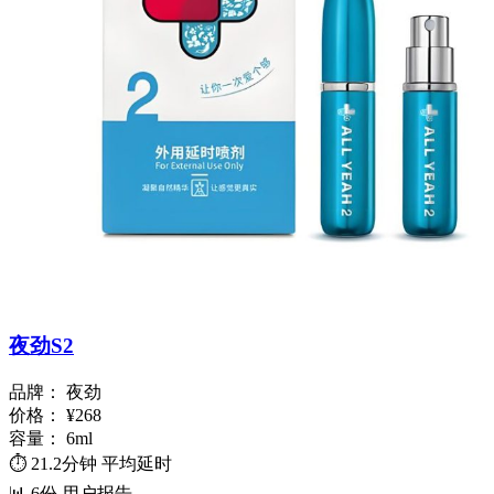
夜劲S2
品牌：
夜劲
价格：
¥268
容量：
6ml
⏱️
21.2分钟
平均延时
📊
6份
用户报告